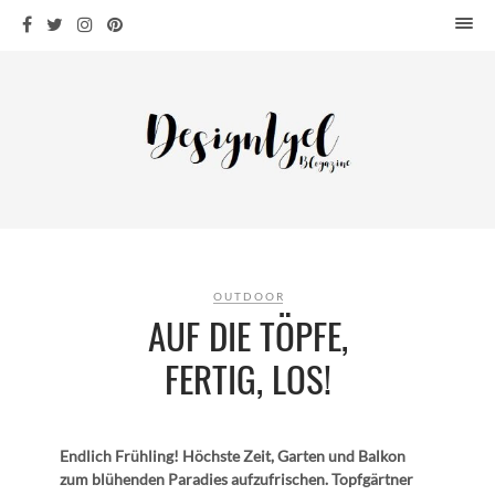
HOME
DESIGN
WOHNEN
KÜCHE
BAD
KINDERKRAM
DEKO
OUTDOOR
OUTDOOR
AUF DIE TÖPFE,
ARCHITEKTUR
FERTIG, LOS!
ÜBER MICH
KONTAKT
Endlich Frühling! Höchste Zeit, Garten und Balkon
zum blühenden Paradies aufzufrischen. Topfgärtner