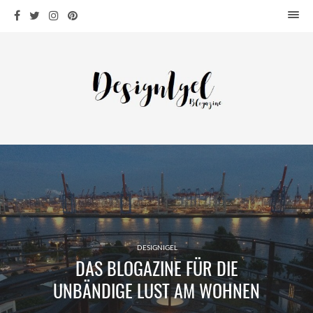
HOME
DESIGN
WOHNEN
KÜCHE
BAD
KINDERKRAM
DEKO
OUTDOOR
ARCHITEKTUR
ÜBER MICH
DESIGNIGEL
DAS BLOGAZINE FÜR DIE
KONTAKT
UNBÄNDIGE LUST AM WOHNEN