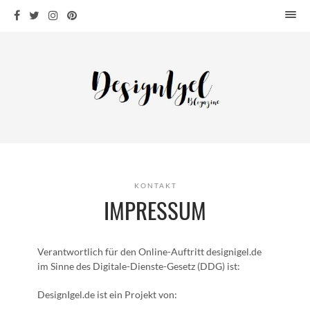
HOME
DESIGN
WOHNEN
KÜCHE
BAD
KINDERKRAM
DEKO
KONTAKT
OUTDOOR
IMPRESSUM
ARCHITEKTUR
ÜBER MICH
Verantwortlich für den Online-Auftritt designigel.de
im Sinne des Digitale-Dienste-Gesetz (DDG) ist:
KONTAKT
DesignIgel.de ist ein Projekt von: