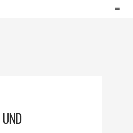
HOME
DESIGN
WOHNEN
KÜCHE
BAD
KINDERKRAM
DEKO
OUTDOOR
ARCHITEKTUR
ÜBER MICH
N UND
KONTAKT