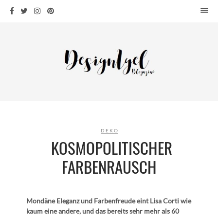
HOME
DESIGN
WOHNEN
KÜCHE
BAD
KINDERKRAM
DEKO
DEKO
OUTDOOR
KOSMOPOLITISCHER
ARCHITEKTUR
FARBENRAUSCH
ÜBER MICH
KONTAKT
Mondäne Eleganz und Farbenfreude eint Lisa Corti wie
kaum eine andere, und das bereits sehr mehr als 60