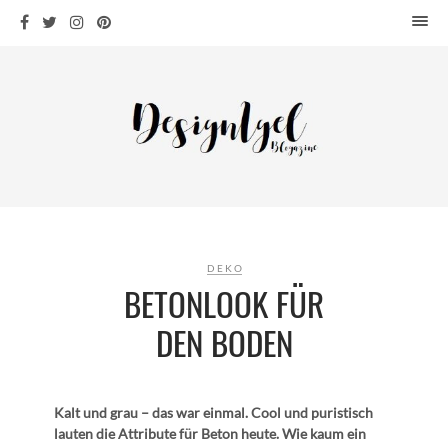
HOME
DESIGN
WOHNEN
KÜCHE
BAD
KINDERKRAM
DEKO
DEKO
OUTDOOR
BETONLOOK FÜR
ARCHITEKTUR
DEN BODEN
ÜBER MICH
KONTAKT
Kalt und grau – das war einmal. Cool und puristisch
lauten die Attribute für Beton heute. Wie kaum ein