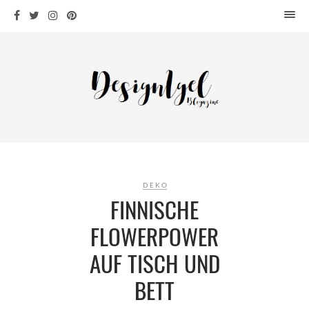
HOME
DESIGN
WOHNEN
KÜCHE
BAD
KINDERKRAM
DEKO
DEKO
OUTDOOR
FINNISCHE
ARCHITEKTUR
FLOWERPOWER
ÜBER MICH
AUF TISCH UND
KONTAKT
BETT