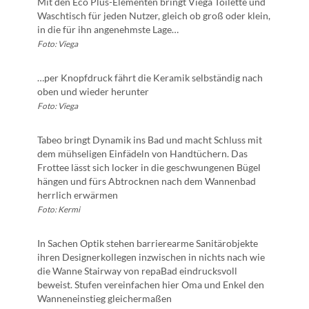
Mit den Eco Plus-Elementen bringt Viega Toilette und
Waschtisch für jeden Nutzer, gleich ob groß oder klein,
in die für ihn angenehmste Lage…
Foto: Viega
…per Knopfdruck fährt die Keramik selbständig nach
oben und wieder herunter
Foto: Viega
Tabeo bringt Dynamik ins Bad und macht Schluss mit
dem mühseligen Einfädeln von Handtüchern. Das
Frottee lässt sich locker in die geschwungenen Bügel
hängen und fürs Abtrocknen nach dem Wannenbad
herrlich erwärmen
Foto: Kermi
In Sachen Optik stehen barrierearme Sanitärobjekte
ihren Designerkollegen inzwischen in nichts nach wie
die Wanne Stairway von repaBad eindrucksvoll
beweist. Stufen vereinfachen hier Oma und Enkel den
Wanneneinstieg gleichermaßen