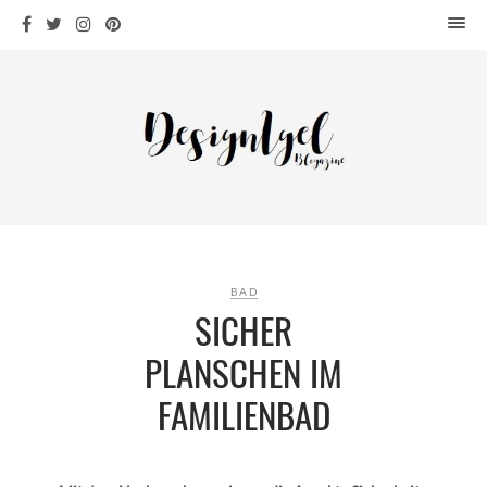
HOME
DESIGN
WOHNEN
KÜCHE
BAD
KINDERKRAM
DEKO
BAD
OUTDOOR
SICHER
ARCHITEKTUR
PLANSCHEN IM
ÜBER MICH
FAMILIENBAD
KONTAKT