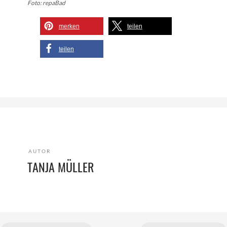
Foto: repaBad
merken
teilen
teilen
AUTOR
TANJA MÜLLER