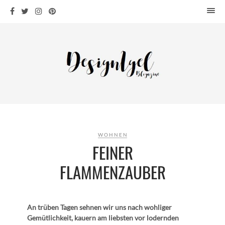
HOME
DESIGN
WOHNEN
KÜCHE
BAD
KINDERKRAM
DEKO
WOHNEN
OUTDOOR
FEINER
ARCHITEKTUR
FLAMMENZAUBER
ÜBER MICH
KONTAKT
An trüben Tagen sehnen wir uns nach wohliger
Gemütlichkeit, kauern am liebsten vor lodernden