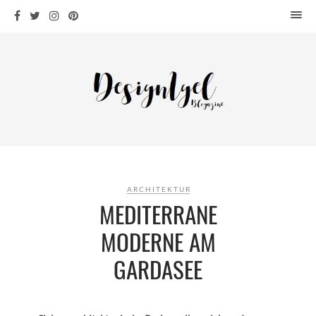
HOME
DESIGN
WOHNEN
KÜCHE
BAD
KINDERKRAM
DEKO
ARCHITEKTUR
OUTDOOR
MEDITERRANE
ARCHITEKTUR
MODERNE AM
ÜBER MICH
GARDASEE
KONTAKT