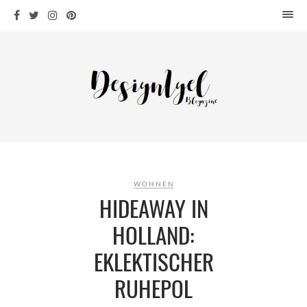
HOME
DESIGN
WOHNEN
KÜCHE
BAD
KINDERKRAM
DEKO
WOHNEN
OUTDOOR
HIDEAWAY IN
ARCHITEKTUR
HOLLAND:
ÜBER MICH
EKLEKTISCHER
KONTAKT
RUHEPOL