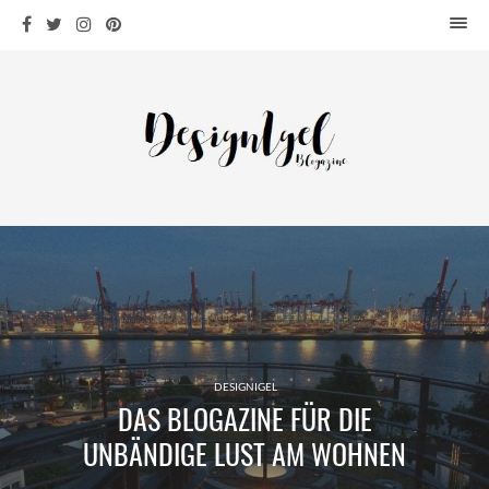
HOME
DESIGN
WOHNEN
KÜCHE
BAD
KINDERKRAM
DEKO
OUTDOOR
ARCHITEKTUR
ÜBER MICH
DESIGNIGEL
DAS BLOGAZINE FÜR DIE
KONTAKT
UNBÄNDIGE LUST AM WOHNEN