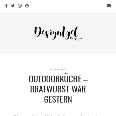
HOME
DESIGN
WOHNEN
KÜCHE
BAD
KINDERKRAM
DEKO
OUTDOOR
OUTDOOR
OUTDOORKÜCHE –
ARCHITEKTUR
BRATWURST WAR
ÜBER MICH
GESTERN
KONTAKT