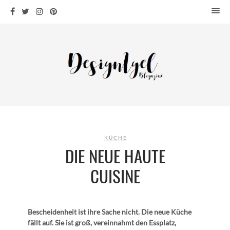
HOME
DESIGN
WOHNEN
KÜCHE
BAD
KINDERKRAM
DEKO
KÜCHE
OUTDOOR
DIE NEUE HAUTE
ARCHITEKTUR
CUISINE
ÜBER MICH
KONTAKT
Bescheidenheit ist ihre Sache nicht. Die neue Küche
fällt auf. Sie ist groß, vereinnahmt den Essplatz,