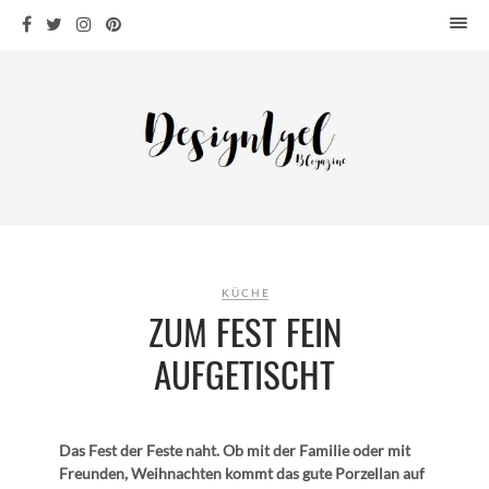
HOME
DESIGN
WOHNEN
KÜCHE
BAD
KINDERKRAM
DEKO
KÜCHE
OUTDOOR
ZUM FEST FEIN
ARCHITEKTUR
AUFGETISCHT
ÜBER MICH
KONTAKT
Das Fest der Feste naht. Ob mit der Familie oder mit
Freunden, Weihnachten kommt das gute Porzellan auf