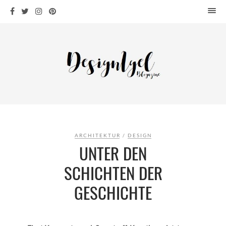
HOME
DESIGN
WOHNEN
KÜCHE
BAD
KINDERKRAM
DEKO
ARCHITEKTUR
/
DESIGN
OUTDOOR
UNTER DEN
ARCHITEKTUR
SCHICHTEN DER
ÜBER MICH
GESCHICHTE
KONTAKT