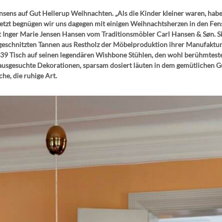
Hansens auf Gut Hellerup Weihnachten. „Als die Kinder kleiner waren, ha
etzt begnügen wir uns dagegen mit einigen Weihnachtsherzen in den Fe
ger Marie Jensen Hansen vom Traditionsmöbler Carl Hansen & Søn. Sie mi
geschnitzten Tannen aus Restholz der Möbelproduktion ihrer Manufaktur 
39 Tisch auf seinen legendären Wishbone Stühlen, den wohl berühmteste
usgesuchte Dekorationen, sparsam dosiert läuten in dem gemütlichen Gu
che, die ruhige Art.