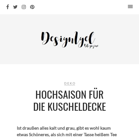
HOME
DESIGN
WOHNEN
KÜCHE
BAD
KINDERKRAM
DEKO
DEKO
OUTDOOR
HOCHSAISON FÜR
ARCHITEKTUR
DIE KUSCHELDECKE
ÜBER MICH
KONTAKT
Ist draußen alles kalt und grau, gibt es wohl kaum
etwas Schöneres, als sich mit einer Tasse heißem Tee