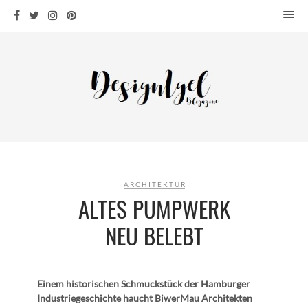
HOME
DESIGN
WOHNEN
KÜCHE
BAD
KINDERKRAM
DEKO
ARCHITEKTUR
OUTDOOR
ALTES PUMPWERK
ARCHITEKTUR
NEU BELEBT
ÜBER MICH
KONTAKT
Einem historischen Schmuckstück der Hamburger
Industriegeschichte haucht BiwerMau Architekten