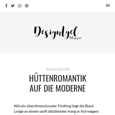
HOME
DESIGN
WOHNEN
KÜCHE
BAD
KINDERKRAM
DEKO
ARCHITEKTUR
OUTDOOR
HÜTTENROMANTIK
ARCHITEKTUR
AUF DIE MODERNE
ÜBER MICH
KONTAKT
Wie ein überdimensionaler Findling liegt die Black
Lodge an einem sanft abfallenden Hang in Norwegens