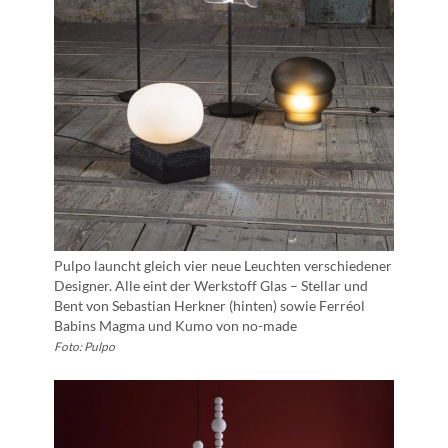
Pulpo launcht gleich vier neue Leuchten verschiedener
Designer. Alle eint der Werkstoff Glas – Stellar und
Bent von Sebastian Herkner (hinten) sowie Ferréol
Babins Magma und Kumo von no-made
Foto: Pulpo