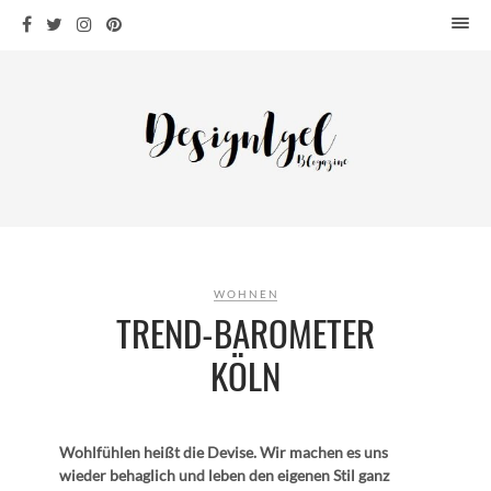
HOME
DESIGN
WOHNEN
KÜCHE
BAD
KINDERKRAM
DEKO
WOHNEN
OUTDOOR
TREND-BAROMETER
ARCHITEKTUR
KÖLN
ÜBER MICH
KONTAKT
Wohlfühlen heißt die Devise. Wir machen es uns
wieder behaglich und leben den eigenen Stil ganz