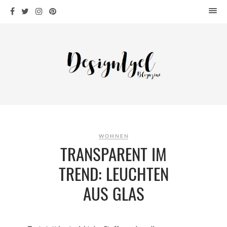
HOME
DESIGN
WOHNEN
KÜCHE
BAD
KINDERKRAM
DEKO
WOHNEN
OUTDOOR
TRANSPARENT IM
ARCHITEKTUR
TREND: LEUCHTEN
ÜBER MICH
AUS GLAS
KONTAKT