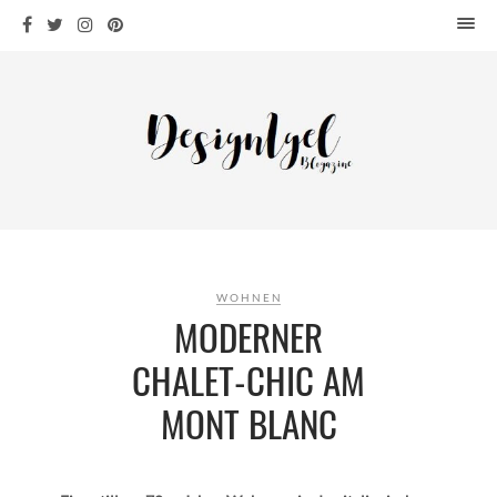
HOME
DESIGN
WOHNEN
KÜCHE
BAD
KINDERKRAM
DEKO
WOHNEN
OUTDOOR
MODERNER
ARCHITEKTUR
CHALET-CHIC AM
ÜBER MICH
MONT BLANC
KONTAKT