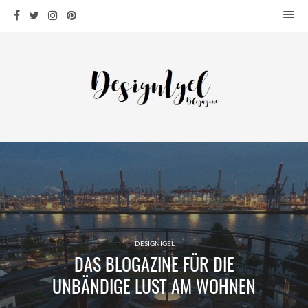
HOME
DESIGN
WOHNEN
KÜCHE
BAD
KINDERKRAM
DEKO
OUTDOOR
ARCHITEKTUR
ÜBER MICH
DESIGNIGEL
DAS BLOGAZINE FÜR DIE
KONTAKT
UNBÄNDIGE LUST AM WOHNEN