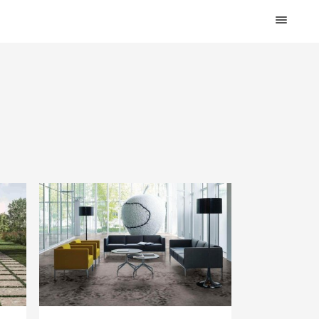
HOME
DESIGN
WOHNEN
KÜCHE
BAD
KINDERKRAM
DEKO
OUTDOOR
ARCHITEKTUR
ÜBER MICH
KONTAKT