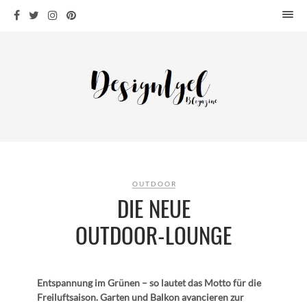
HOME
DESIGN
WOHNEN
KÜCHE
BAD
KINDERKRAM
DEKO
OUTDOOR
OUTDOOR
DIE NEUE
ARCHITEKTUR
OUTDOOR-LOUNGE
ÜBER MICH
KONTAKT
Entspannung im Grünen – so lautet das Motto für die
Freiluftsaison. Garten und Balkon avancieren zur