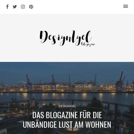
HOME
DESIGN
WOHNEN
KÜCHE
BAD
KINDERKRAM
DEKO
OUTDOOR
ARCHITEKTUR
ÜBER MICH
DESIGNIGEL
DAS BLOGAZINE FÜR DIE
KONTAKT
UNBÄNDIGE LUST AM WOHNEN