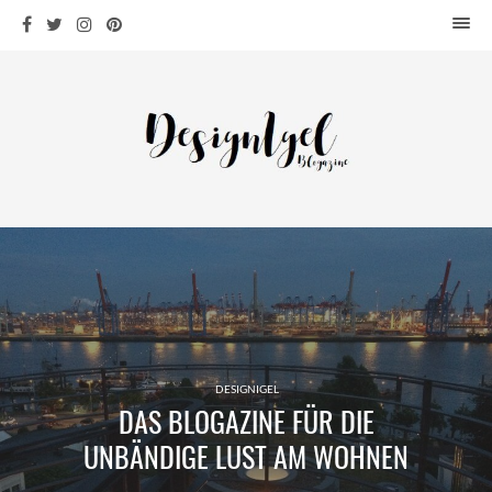
HOME
DESIGN
WOHNEN
KÜCHE
BAD
KINDERKRAM
DEKO
OUTDOOR
ARCHITEKTUR
ÜBER MICH
DESIGNIGEL
DAS BLOGAZINE FÜR DIE
KONTAKT
UNBÄNDIGE LUST AM WOHNEN