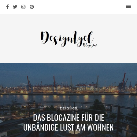
HOME
DESIGN
WOHNEN
KÜCHE
BAD
KINDERKRAM
DEKO
OUTDOOR
ARCHITEKTUR
ÜBER MICH
DESIGNIGEL
DAS BLOGAZINE FÜR DIE
KONTAKT
UNBÄNDIGE LUST AM WOHNEN