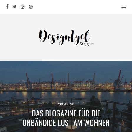
HOME
DESIGN
WOHNEN
KÜCHE
BAD
KINDERKRAM
DEKO
OUTDOOR
ARCHITEKTUR
ÜBER MICH
DESIGNIGEL
DAS BLOGAZINE FÜR DIE
KONTAKT
UNBÄNDIGE LUST AM WOHNEN