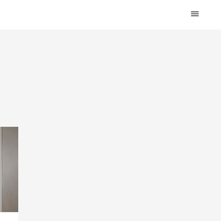
HOME
DESIGN
WOHNEN
KÜCHE
BAD
KINDERKRAM
DEKO
OUTDOOR
ARCHITEKTUR
ÜBER MICH
KONTAKT