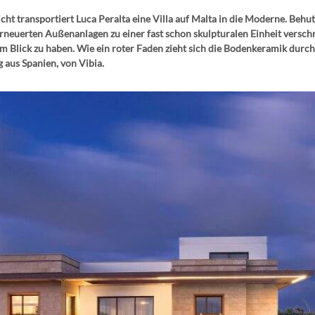
ht transportiert Luca Peralta eine Villa auf Malta in die Moderne. Behu
n erneuerten Außenanlagen zu einer fast schon skulpturalen Einheit versc
Blick zu haben. Wie ein roter Faden zieht sich die Bodenkeramik durch 
aus Spanien, von Vibia.