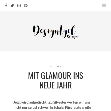
HOME
DESIGN
WOHNEN
KÜCHE
BAD
KINDERKRAM
DEKO
KÜCHE
OUTDOOR
MIT GLAMOUR INS
ARCHITEKTUR
NEUE JAHR
ÜBER MICH
KONTAKT
Jetzt wird aufgetischt! Zu Silvester werfen wir uns
nicht nur selbst schwer in Schale. Fürs letzte große