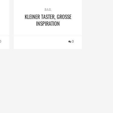
BAD
KLEINER TASTER, GROSSE I
NSPIRATION
0
0