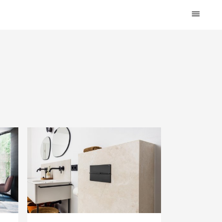
HOME
DESIGN
WOHNEN
KÜCHE
BAD
KINDERKRAM
DEKO
OUTDOOR
ARCHITEKTUR
ÜBER MICH
KONTAKT