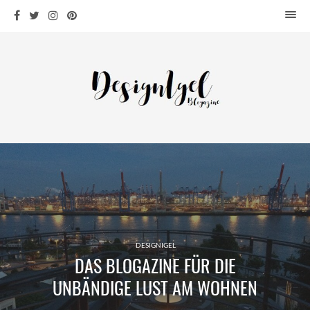
HOME
DESIGN
WOHNEN
KÜCHE
BAD
KINDERKRAM
DEKO
OUTDOOR
ARCHITEKTUR
ÜBER MICH
DESIGNIGEL
DAS BLOGAZINE FÜR DIE
KONTAKT
UNBÄNDIGE LUST AM WOHNEN