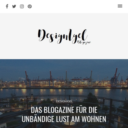
HOME
DESIGN
WOHNEN
KÜCHE
BAD
KINDERKRAM
DEKO
OUTDOOR
ARCHITEKTUR
ÜBER MICH
DESIGNIGEL
DAS BLOGAZINE FÜR DIE
KONTAKT
UNBÄNDIGE LUST AM WOHNEN