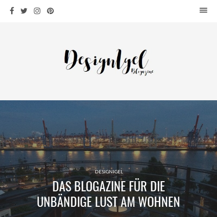
HOME
DESIGN
WOHNEN
KÜCHE
BAD
KINDERKRAM
DEKO
OUTDOOR
ARCHITEKTUR
ÜBER MICH
DESIGNIGEL
DAS BLOGAZINE FÜR DIE
KONTAKT
UNBÄNDIGE LUST AM WOHNEN